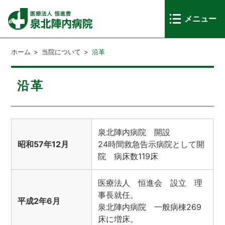
メニュー
ホーム
>
当院について
>
沿革
沿革
泉北陣内病院 開設
昭和57年12月
24時間救急告示病院として開
院 病床数119床
医療法人 恒進会 設立 理
事長就任。
平成2年6月
泉北陣内病院 一般病棟269
床に増床。